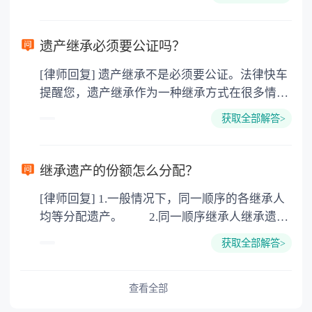
的，因为赠与是被认为是无偿受赠的行为，所以
需要受赠人缴纳个人所得税，同时赠与过户也需
要缴纳公证费，具体如下： 1. 公证费：按房
遗产继承必须要公证吗？
价2%缴纳 2. 评估费：按房价0.5%缴纳
[律师回复] 遗产继承不是必须要公证。法律快车
3. 印花税：按房屋评估价的0.05%缴纳 4. 土
提醒您，遗产继承作为一种继承方式在很多情况
地增值税：按房价1%缴纳 5. 房屋产权登记费：
下都是不需要公证的，当然，如果需要公正的也
100元一件。
获取全部解答>
可以到专门的公证机构去办理，相关程序参照法
律依据。公证不是遗产继承的必经程序。但为了
以防对财产继承发生纠纷，可以对遗产继承进行
继承遗产的份额怎么分配？
公证。所以，只要合法就具有法律效力，不需要
[律师回复] 1.一般情况下，同一顺序的各继承人
公证。
均等分配遗产。 2.同一顺序继承人继承遗产
的份额，一般应当均等。 3.对生活有特殊困
获取全部解答>
难又缺乏劳动能力的继承人，分配遗产时，应当
予以照顾。 4.对被继承人尽了主要扶养义务
或者与被继承人共同生活的继承人，分配遗产
查看全部
时，可以多分。 5.有扶养能力和有扶养条件