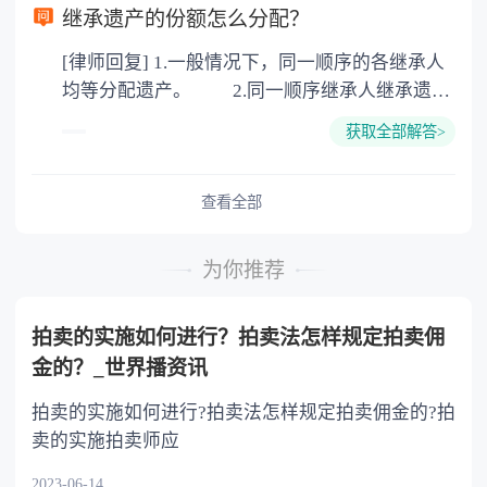
以防对财产继承发生纠纷，可以对遗产继承进行
继承遗产的份额怎么分配？
公证。所以，只要合法就具有法律效力，不需要
[律师回复] 1.一般情况下，同一顺序的各继承人
公证。
均等分配遗产。 2.同一顺序继承人继承遗产
的份额，一般应当均等。 3.对生活有特殊困
获取全部解答>
难又缺乏劳动能力的继承人，分配遗产时，应当
予以照顾。 4.对被继承人尽了主要扶养义务
或者与被继承人共同生活的继承人，分配遗产
查看全部
时，可以多分。 5.有扶养能力和有扶养条件
的继承人，不尽扶养义务的，分配遗产时，应当
为你推荐
不分或者少分。 6.继承人协商同意的，也可
以不均等。
拍卖的实施如何进行？拍卖法怎样规定拍卖佣
金的？_世界播资讯
拍卖的实施如何进行?拍卖法怎样规定拍卖佣金的?拍
卖的实施拍卖师应
2023-06-14