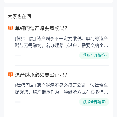
大家也在问
单纯的遗产赠要缴税吗？
[律师回复] 遗产赠予不一定要缴税。单纯的遗产
赠与无需缴纳，若办理赠与过户，需要交纳个人
所得税、契税和公证费。赠与过户是没有增值税
获取全部解答>
的，因为赠与是被认为是无偿受赠的行为，所以
需要受赠人缴纳个人所得税，同时赠与过户也需
要缴纳公证费，具体如下： 1. 公证费：按房
遗产继承必须要公证吗？
价2%缴纳 2. 评估费：按房价0.5%缴纳
[律师回复] 遗产继承不是必须要公证。法律快车
3. 印花税：按房屋评估价的0.05%缴纳 4. 土
提醒您，遗产继承作为一种继承方式在很多情况
地增值税：按房价1%缴纳 5. 房屋产权登记费：
下都是不需要公证的，当然，如果需要公正的也
100元一件。
获取全部解答>
可以到专门的公证机构去办理，相关程序参照法
律依据。公证不是遗产继承的必经程序。但为了