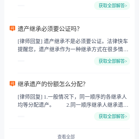
所得税、契税和公证费。赠与过户是没有增值税
获取全部解答>
的，因为赠与是被认为是无偿受赠的行为，所以
需要受赠人缴纳个人所得税，同时赠与过户也需
要缴纳公证费，具体如下： 1. 公证费：按房
遗产继承必须要公证吗？
价2%缴纳 2. 评估费：按房价0.5%缴纳
[律师回复] 遗产继承不是必须要公证。法律快车
3. 印花税：按房屋评估价的0.05%缴纳 4. 土
提醒您，遗产继承作为一种继承方式在很多情况
地增值税：按房价1%缴纳 5. 房屋产权登记费：
下都是不需要公证的，当然，如果需要公正的也
100元一件。
获取全部解答>
可以到专门的公证机构去办理，相关程序参照法
律依据。公证不是遗产继承的必经程序。但为了
以防对财产继承发生纠纷，可以对遗产继承进行
继承遗产的份额怎么分配？
公证。所以，只要合法就具有法律效力，不需要
[律师回复] 1.一般情况下，同一顺序的各继承人
公证。
均等分配遗产。 2.同一顺序继承人继承遗产
的份额，一般应当均等。 3.对生活有特殊困
获取全部解答>
难又缺乏劳动能力的继承人，分配遗产时，应当
予以照顾。 4.对被继承人尽了主要扶养义务
或者与被继承人共同生活的继承人，分配遗产
查看全部