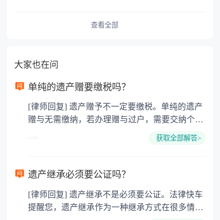
查看全部
大家也在问
单纯的遗产赠要缴税吗？
[律师回复] 遗产赠予不一定要缴税。单纯的遗产
赠与无需缴纳，若办理赠与过户，需要交纳个人
所得税、契税和公证费。赠与过户是没有增值税
获取全部解答>
的，因为赠与是被认为是无偿受赠的行为，所以
需要受赠人缴纳个人所得税，同时赠与过户也需
要缴纳公证费，具体如下： 1. 公证费：按房
遗产继承必须要公证吗？
价2%缴纳 2. 评估费：按房价0.5%缴纳
[律师回复] 遗产继承不是必须要公证。法律快车
3. 印花税：按房屋评估价的0.05%缴纳 4. 土
提醒您，遗产继承作为一种继承方式在很多情况
地增值税：按房价1%缴纳 5. 房屋产权登记费：