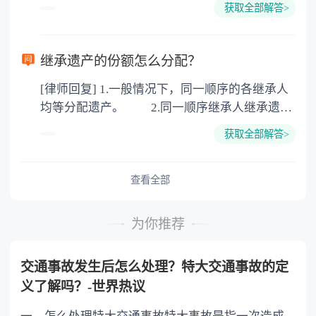
下都是不需要公证的，当然，如果需要公正的也
100元一件。
获取全部解答>
可以到专门的公证机构去办理，相关程序参照法
律依据。公证不是遗产继承的必经程序。但为了
以防对财产继承发生纠纷，可以对遗产继承进行
继承遗产的份额怎么分配？
公证。所以，只要合法就具有法律效力，不需要
[律师回复] 1.一般情况下，同一顺序的各继承人
公证。
均等分配遗产。 2.同一顺序继承人继承遗产
的份额，一般应当均等。 3.对生活有特殊困
获取全部解答>
难又缺乏劳动能力的继承人，分配遗产时，应当
予以照顾。 4.对被继承人尽了主要扶养义务
或者与被继承人共同生活的继承人，分配遗产
查看全部
时，可以多分。 5.有扶养能力和有扶养条件
的继承人，不尽扶养义务的，分配遗产时，应当
为你推荐
不分或者少分。 6.继承人协商同意的，也可
以不均等。
交通事故发生后怎么处理？特大交通事故的定
义了解吗？-世界热议