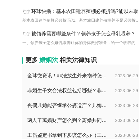
环球快播：基本农田建养殖棚必须拆吗?能以未取得乡村建设规划许可证为由认定养殖场为违章建筑吗?
基本农田建养殖棚必须拆吗?1、基本农田建养殖棚并不是必
被领养需要哪些条件？领养孩子怎么母乳喂养？ 环球热文
一、领养孩子怎么母乳喂养让你的身体做好准备，给一个收养的
更多
婚姻法
相关法律知识
全球微资讯！非法放生外来物种怎么判？放生归哪个部门管？
2023-06-29
非婚生子女合法权益包括哪些？非婚生子女继承财产的条件是什么？ 全球热点评
2023-06-29
丧偶儿媳能否继承公婆遗产？儿媳有没有赡养老人的义务？
2023-06-28
两人了离婚财产怎么判？离婚共同财产有哪些？_焦点快报
2023-06-28
工伤鉴定书拿到下步该怎么办（工伤鉴定后要是对伤残等级结论不服怎么办）
2023-06-28