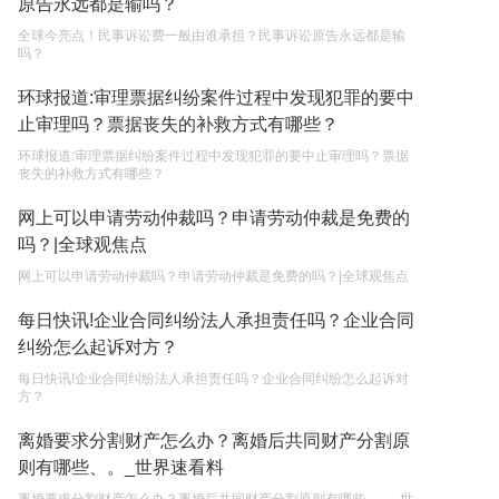
原告永远都是输吗？
权利和责任是什么？
2023-05-04
全球今亮点！民事诉讼费一般由谁承担？民事诉讼原告永远都是输
吗？
单纯的遗产赠要缴税吗？
环球报道:审理票据纠纷案件过程中发现犯罪的要中
2023-05-05
止审理吗？票据丧失的补救方式有哪些？
环球报道:审理票据纠纷案件过程中发现犯罪的要中止审理吗？票据
丧失的补救方式有哪些？
网上可以申请劳动仲裁吗？申请劳动仲裁是免费的
吗？|全球观焦点
网上可以申请劳动仲裁吗？申请劳动仲裁是免费的吗？|全球观焦点
每日快讯!企业合同纠纷法人承担责任吗？企业合同
纠纷怎么起诉对方？
每日快讯!企业合同纠纷法人承担责任吗？企业合同纠纷怎么起诉对
方？
离婚要求分割财产怎么办？离婚后共同财产分割原
则有哪些、。_世界速看料