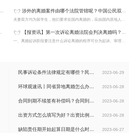
涉外的离婚案件由哪个法院管辖呢？中国公民双方在国外但未定居如何办理离婚证？_每日简讯
须拆，可以
夫妻双方均为留学生，他们要求在国内离婚的，应由国内原地人民法院
【报资讯】第一次诉讼离婚法院会判决离婚吗？离婚审理阶段要注意的问题有哪些？
孩子进
一、离婚起诉阶段要注意什么诉讼离婚的程序可分为起诉、审理、判决
民事诉讼条件法律规定有哪些？民事起诉的流程的是怎样的？
2023-06-29
环球观速讯丨同省异地离婚怎么办理？夫妻异地离婚须准备哪些资料？
2023-06-28
合同到期不续签有补偿吗？合同到期未提前30天通知怎么赔偿？ 当前速看
2023-06-28
出资方式怎么填写为好？出资比例怎么填写？
2023-06-28
缺陷责任期开始起算日期是什么时候？缺陷责任终止证书签发的必要条件是什么？
2023-06-27