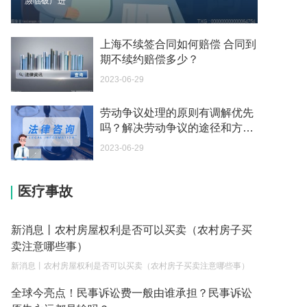
濒临破产进
我可以在苏州申请护照吗？我所在的地方是云南
2023-05-04
上海不续签合同如何赔偿 合同到
期不续约赔偿多少？
你好 我想问一下外国人来这里工作没有护照该怎么
2023-06-29
办？
2023-05-04
劳动争议处理的原则有调解优先
吗？解决劳动争议的途径和方法
如何续签居住证 我的1月7日到期
有哪些？-每日速看
2023-05-04
2023-06-29
中介说商务签转工作签证合法吗 应该向哪个国家机
医疗事故
关报案？
2023-05-04
新消息丨农村房屋权利是否可以买卖（农村房子买
你好 我需要申请去美国结婚的签证 过程是什么？
卖注意哪些事）
2023-05-04
新消息丨农村房屋权利是否可以买卖（农村房子买卖注意哪些事）
代理权的产生原因是什么？当我国没有外贸经营权
全球今亮点！民事诉讼费一般由谁承担？民事诉讼
的企业委托外贸公司进出口贸易时，相关当事人的