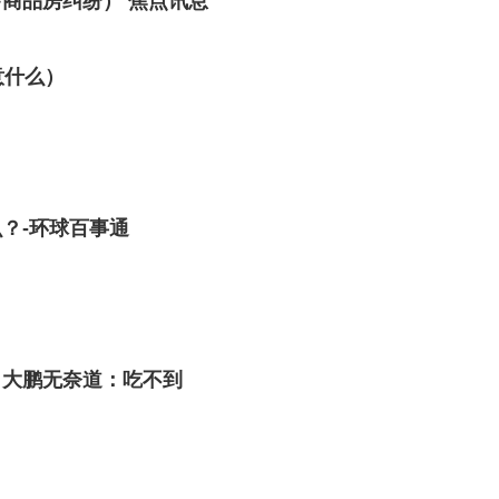
商品房纠纷） 焦点讯息
意什么）
？-环球百事通
、大鹏无奈道：吃不到