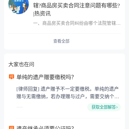
辖?商品房买卖合同注意问题有哪些?
|热资讯
一、商品房买卖合同纠纷由哪个法院管辖?很多人的概念中，只要是房屋
查看全部
大家也在问
单纯的遗产赠要缴税吗？
[律师回复] 遗产赠予不一定要缴税。单纯的遗产
赠与无需缴纳，若办理赠与过户，需要交纳个人
所得税、契税和公证费。赠与过户是没有增值税
获取全部解答>
的，因为赠与是被认为是无偿受赠的行为，所以
需要受赠人缴纳个人所得税，同时赠与过户也需
要缴纳公证费，具体如下： 1. 公证费：按房
遗产继承必须要公证吗？