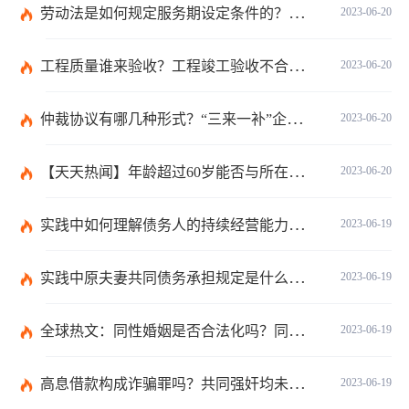
劳动法是如何规定服务期设定条件的？劳动法调整的劳动关系包含哪些呢？
2023-06-20
工程质量谁来验收？工程竣工验收不合格如何处理？-焦点关注
2023-06-20
仲裁协议有哪几种形式？“三来一补”企业的劳动仲裁争议申诉书主体是谁？-全球焦点
2023-06-20
【天天热闻】年龄超过60岁能否与所在单位建立劳动关系？领取退休金有哪些条件？
2023-06-20
实践中如何理解债务人的持续经营能力？有什么债务人财务的影响？
2023-06-19
实践中原夫妻共同债务承担规定是什么？离婚时债权分割依据是什么？
2023-06-19
全球热文：同性婚姻是否合法化吗？同性婚姻合法国家有哪些？
2023-06-19
高息借款构成诈骗罪吗？共同强奸均未遂是否构成轮奸？
2023-06-19