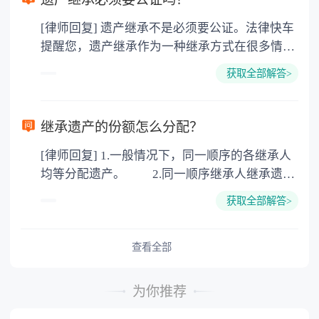
价2%缴纳 2. 评估费：按房价0.5%缴纳
[律师回复] 遗产继承不是必须要公证。法律快车
3. 印花税：按房屋评估价的0.05%缴纳 4. 土
提醒您，遗产继承作为一种继承方式在很多情况
地增值税：按房价1%缴纳 5. 房屋产权登记费：
下都是不需要公证的，当然，如果需要公正的也
100元一件。
获取全部解答>
可以到专门的公证机构去办理，相关程序参照法
律依据。公证不是遗产继承的必经程序。但为了
以防对财产继承发生纠纷，可以对遗产继承进行
继承遗产的份额怎么分配？
公证。所以，只要合法就具有法律效力，不需要
[律师回复] 1.一般情况下，同一顺序的各继承人
公证。
均等分配遗产。 2.同一顺序继承人继承遗产
的份额，一般应当均等。 3.对生活有特殊困
获取全部解答>
难又缺乏劳动能力的继承人，分配遗产时，应当
予以照顾。 4.对被继承人尽了主要扶养义务
或者与被继承人共同生活的继承人，分配遗产
查看全部
时，可以多分。 5.有扶养能力和有扶养条件
的继承人，不尽扶养义务的，分配遗产时，应当
为你推荐
不分或者少分。 6.继承人协商同意的，也可