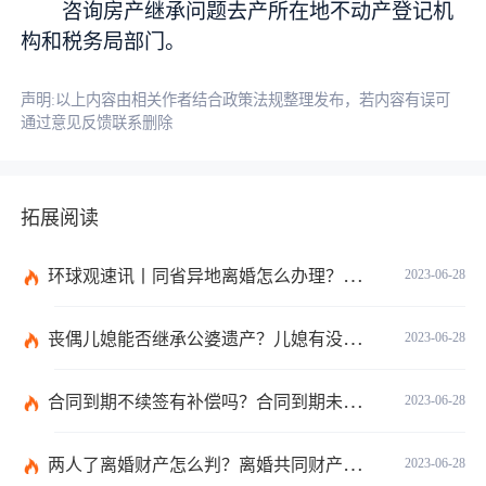
咨询房产继承问题去产所在地不动产登记机
构和税务局部门。
声明:以上内容由相关作者结合政策法规整理发布，若内容有误可
通过意见反馈联系删除
拓展阅读
环球观速讯丨同省异地离婚怎么办理？夫妻异地离婚须准备哪些资料？
2023-06-28
丧偶儿媳能否继承公婆遗产？儿媳有没有赡养老人的义务？
2023-06-28
合同到期不续签有补偿吗？合同到期未提前30天通知怎么赔偿？ 当前速看
2023-06-28
两人了离婚财产怎么判？离婚共同财产有哪些？_焦点快报
2023-06-28