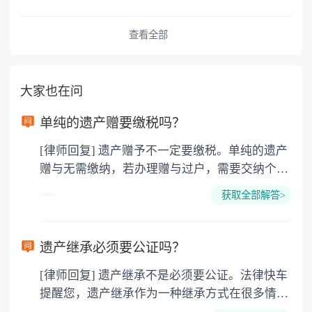
查看全部
大家也在问
单纯的遗产赠要缴税吗？
[律师回复] 遗产赠予不一定要缴税。单纯的遗产
赠与无需缴纳，若办理赠与过户，需要交纳个人
所得税、契税和公证费。赠与过户是没有增值税
获取全部解答>
的，因为赠与是被认为是无偿受赠的行为，所以
需要受赠人缴纳个人所得税，同时赠与过户也需
要缴纳公证费，具体如下： 1. 公证费：按房
遗产继承必须要公证吗？
价2%缴纳 2. 评估费：按房价0.5%缴纳
[律师回复] 遗产继承不是必须要公证。法律快车
3. 印花税：按房屋评估价的0.05%缴纳 4. 土
提醒您，遗产继承作为一种继承方式在很多情况
地增值税：按房价1%缴纳 5. 房屋产权登记费：
下都是不需要公证的，当然，如果需要公正的也