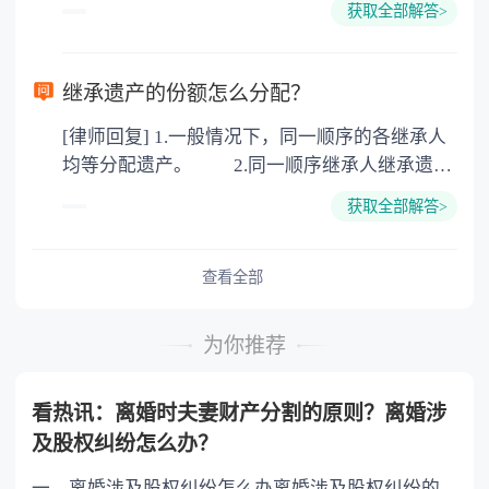
100元一件。
获取全部解答>
可以到专门的公证机构去办理，相关程序参照法
律依据。公证不是遗产继承的必经程序。但为了
以防对财产继承发生纠纷，可以对遗产继承进行
继承遗产的份额怎么分配？
公证。所以，只要合法就具有法律效力，不需要
[律师回复] 1.一般情况下，同一顺序的各继承人
公证。
均等分配遗产。 2.同一顺序继承人继承遗产
的份额，一般应当均等。 3.对生活有特殊困
获取全部解答>
难又缺乏劳动能力的继承人，分配遗产时，应当
予以照顾。 4.对被继承人尽了主要扶养义务
或者与被继承人共同生活的继承人，分配遗产
查看全部
时，可以多分。 5.有扶养能力和有扶养条件
的继承人，不尽扶养义务的，分配遗产时，应当
为你推荐
不分或者少分。 6.继承人协商同意的，也可
以不均等。
看热讯：离婚时夫妻财产分割的原则？离婚涉
及股权纠纷怎么办？
一、离婚涉及股权纠纷怎么办离婚涉及股权纠纷的